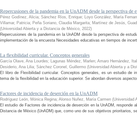
Repercusiones de la pandemia en la UnADM desde la perspectiva de es
Pérez Godínez, Alicia
;
Sánchez Ríos, Enrique
;
Loyo González, María Ferna
Villamar, Patricia
;
Peña Soriano, Claudia Margarita
;
Martínez de Jesús, Guad
(
Universidad Abierta y a Distancia de México
,
2022
)
Repercusiones de la pandemia en la UnADM desde la perspectiva de estudian
implementación de la encuesta Necesidades educativas en tiempos de incertid
La flexibilidad curricular. Conceptos generales
García Olave, Ana Lourdes
;
Lagunas Méndez, Marlen
;
Amaro Hernández, Ital
Desiderio, Ana Lilia
;
Sánchez Coronel, Guillermo
(
Universidad Abierta y a Di
El libro de Flexibilidad curricular. Conceptos generales, es un estudio de 
tema de la flexibilidad en la educación superior. Se abordan diversos aspecto
Factores de incidencia de deserción en la UnADM
Rodríguez León, Mónica Regina
;
Alonso Nuñez, María Carmen
(
Universidad 
El estudio de Factores de incidencia de deserción en la UnADM, responde al
Distancia de México (UnADM) que, como uno de sus objetivos prioritarios, se h