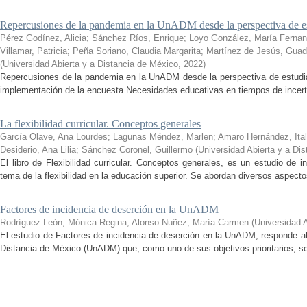
Repercusiones de la pandemia en la UnADM desde la perspectiva de es
Pérez Godínez, Alicia
;
Sánchez Ríos, Enrique
;
Loyo González, María Ferna
Villamar, Patricia
;
Peña Soriano, Claudia Margarita
;
Martínez de Jesús, Guad
(
Universidad Abierta y a Distancia de México
,
2022
)
Repercusiones de la pandemia en la UnADM desde la perspectiva de estudian
implementación de la encuesta Necesidades educativas en tiempos de incertid
La flexibilidad curricular. Conceptos generales
García Olave, Ana Lourdes
;
Lagunas Méndez, Marlen
;
Amaro Hernández, Ital
Desiderio, Ana Lilia
;
Sánchez Coronel, Guillermo
(
Universidad Abierta y a Di
El libro de Flexibilidad curricular. Conceptos generales, es un estudio de 
tema de la flexibilidad en la educación superior. Se abordan diversos aspecto
Factores de incidencia de deserción en la UnADM
Rodríguez León, Mónica Regina
;
Alonso Nuñez, María Carmen
(
Universidad 
El estudio de Factores de incidencia de deserción en la UnADM, responde al
Distancia de México (UnADM) que, como uno de sus objetivos prioritarios, se h