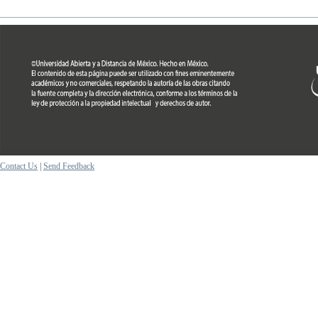
Contact Us
|
Send Feedback