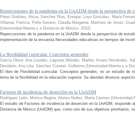
Repercusiones de la pandemia en la UnADM desde la perspectiva de es
Pérez Godínez, Alicia
;
Sánchez Ríos, Enrique
;
Loyo González, María Ferna
Villamar, Patricia
;
Peña Soriano, Claudia Margarita
;
Martínez de Jesús, Guad
(
Universidad Abierta y a Distancia de México
,
2022
)
Repercusiones de la pandemia en la UnADM desde la perspectiva de estudian
implementación de la encuesta Necesidades educativas en tiempos de incertid
La flexibilidad curricular. Conceptos generales
García Olave, Ana Lourdes
;
Lagunas Méndez, Marlen
;
Amaro Hernández, Ital
Desiderio, Ana Lilia
;
Sánchez Coronel, Guillermo
(
Universidad Abierta y a Di
El libro de Flexibilidad curricular. Conceptos generales, es un estudio de 
tema de la flexibilidad en la educación superior. Se abordan diversos aspecto
Factores de incidencia de deserción en la UnADM
Rodríguez León, Mónica Regina
;
Alonso Nuñez, María Carmen
(
Universidad 
El estudio de Factores de incidencia de deserción en la UnADM, responde al
Distancia de México (UnADM) que, como uno de sus objetivos prioritarios, se h