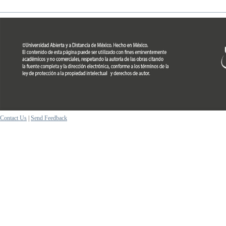
Contact Us
|
Send Feedback