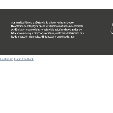
Contact Us
|
Send Feedback