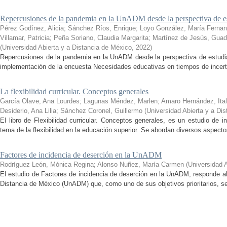
Repercusiones de la pandemia en la UnADM desde la perspectiva de es
Pérez Godínez, Alicia
;
Sánchez Ríos, Enrique
;
Loyo González, María Ferna
Villamar, Patricia
;
Peña Soriano, Claudia Margarita
;
Martínez de Jesús, Guad
(
Universidad Abierta y a Distancia de México
,
2022
)
Repercusiones de la pandemia en la UnADM desde la perspectiva de estudian
implementación de la encuesta Necesidades educativas en tiempos de incertid
La flexibilidad curricular. Conceptos generales
García Olave, Ana Lourdes
;
Lagunas Méndez, Marlen
;
Amaro Hernández, Ital
Desiderio, Ana Lilia
;
Sánchez Coronel, Guillermo
(
Universidad Abierta y a Di
El libro de Flexibilidad curricular. Conceptos generales, es un estudio de 
tema de la flexibilidad en la educación superior. Se abordan diversos aspecto
Factores de incidencia de deserción en la UnADM
Rodríguez León, Mónica Regina
;
Alonso Nuñez, María Carmen
(
Universidad 
El estudio de Factores de incidencia de deserción en la UnADM, responde al
Distancia de México (UnADM) que, como uno de sus objetivos prioritarios, se h