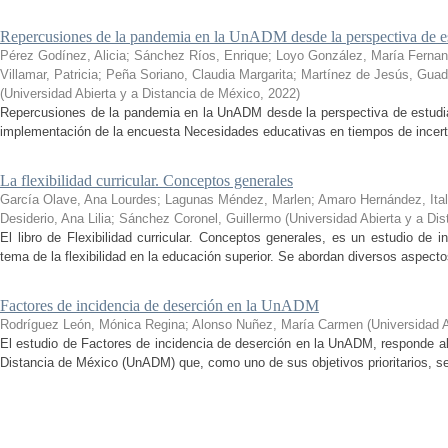
Repercusiones de la pandemia en la UnADM desde la perspectiva de es
Pérez Godínez, Alicia
;
Sánchez Ríos, Enrique
;
Loyo González, María Ferna
Villamar, Patricia
;
Peña Soriano, Claudia Margarita
;
Martínez de Jesús, Guad
(
Universidad Abierta y a Distancia de México
,
2022
)
Repercusiones de la pandemia en la UnADM desde la perspectiva de estudian
implementación de la encuesta Necesidades educativas en tiempos de incertid
La flexibilidad curricular. Conceptos generales
García Olave, Ana Lourdes
;
Lagunas Méndez, Marlen
;
Amaro Hernández, Ital
Desiderio, Ana Lilia
;
Sánchez Coronel, Guillermo
(
Universidad Abierta y a Di
El libro de Flexibilidad curricular. Conceptos generales, es un estudio de 
tema de la flexibilidad en la educación superior. Se abordan diversos aspecto
Factores de incidencia de deserción en la UnADM
Rodríguez León, Mónica Regina
;
Alonso Nuñez, María Carmen
(
Universidad 
El estudio de Factores de incidencia de deserción en la UnADM, responde al
Distancia de México (UnADM) que, como uno de sus objetivos prioritarios, se h