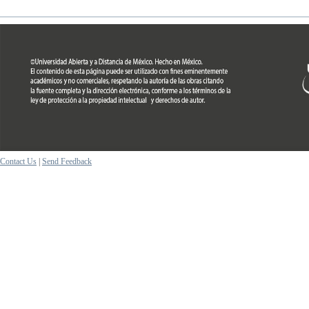
Contact Us
|
Send Feedback