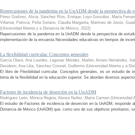
Repercusiones de la pandemia en la UnADM desde la perspectiva de es
Pérez Godínez, Alicia
;
Sánchez Ríos, Enrique
;
Loyo González, María Ferna
Villamar, Patricia
;
Peña Soriano, Claudia Margarita
;
Martínez de Jesús, Guad
(
Universidad Abierta y a Distancia de México
,
2022
)
Repercusiones de la pandemia en la UnADM desde la perspectiva de estudian
implementación de la encuesta Necesidades educativas en tiempos de incertid
La flexibilidad curricular. Conceptos generales
García Olave, Ana Lourdes
;
Lagunas Méndez, Marlen
;
Amaro Hernández, Ital
Desiderio, Ana Lilia
;
Sánchez Coronel, Guillermo
(
Universidad Abierta y a Di
El libro de Flexibilidad curricular. Conceptos generales, es un estudio de 
tema de la flexibilidad en la educación superior. Se abordan diversos aspecto
Factores de incidencia de deserción en la UnADM
Rodríguez León, Mónica Regina
;
Alonso Nuñez, María Carmen
(
Universidad 
El estudio de Factores de incidencia de deserción en la UnADM, responde al
Distancia de México (UnADM) que, como uno de sus objetivos prioritarios, se h