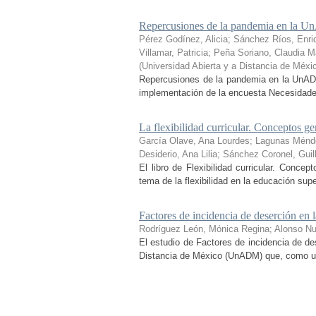
Repercusiones de la pandemia en la Un
Pérez Godínez, Alicia
;
Sánchez Ríos, Enri
Villamar, Patricia
;
Peña Soriano, Claudia Ma
(
Universidad Abierta y a Distancia de Méxi
Repercusiones de la pandemia en la UnADM
implementación de la encuesta Necesidades 
La flexibilidad curricular. Conceptos ge
García Olave, Ana Lourdes
;
Lagunas Ménd
Desiderio, Ana Lilia
;
Sánchez Coronel, Guil
El libro de Flexibilidad curricular. Conce
tema de la flexibilidad en la educación sup
Factores de incidencia de deserción 
Rodríguez León, Mónica Regina
;
Alonso N
El estudio de Factores de incidencia de de
Distancia de México (UnADM) que, como uno d