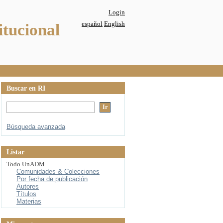
Login
español
English
itucional
Buscar en RI
Búsqueda avanzada
Listar
Todo UnADM
Comunidades & Colecciones
Por fecha de publicación
Autores
Títulos
Materias