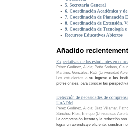
5. Secretaría General
6. Coordinación Académica y de 
7. Coordinación de Planeación E
8. Coordinación de Extensión, Vi
9. Coordinación de Tecnología e
Recursos Educativos Abiertos
Añadido recientemen
Expectativas de los estudiantes en educa
Pérez Godínez, Alicia
;
Peña Soriano, Claud
Martínez González, Raúl
(
Universidad Abie
Los estudiantes a su ingreso a las inst
profesionales, para conocer las perspectiva
Detección de necesidades de comprensió
UnADM
Pérez Godínez, Alicia
;
Díaz Villamar, Patri
Sánchez Ríos, Enrique
(
Universidad Abiert
La comprensión lectora y la redacción son 
lograr un aprendizaje eficiente, construir 