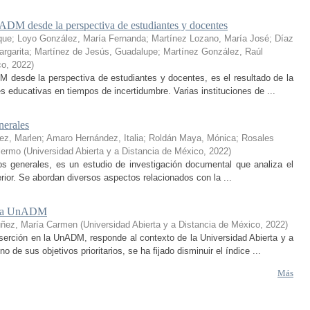
ADM desde la perspectiva de estudiantes y docentes
que
;
Loyo González, María Fernanda
;
Martínez Lozano, María José
;
Díaz
rgarita
;
Martínez de Jesús, Guadalupe
;
Martínez González, Raúl
co
,
2022
)
 desde la perspectiva de estudiantes y docentes, es el resultado de la
educativas en tiempos de incertidumbre. Varias instituciones de ...
nerales
ez, Marlen
;
Amaro Hernández, Italia
;
Roldán Maya, Mónica
;
Rosales
lermo
(
Universidad Abierta y a Distancia de México
,
2022
)
ptos generales, es un estudio de investigación documental que analiza el
erior. Se abordan diversos aspectos relacionados con la ...
en la UnADM
uñez, María Carmen
(
Universidad Abierta y a Distancia de México
,
2022
)
serción en la UnADM, responde al contexto de la Universidad Abierta y a
e sus objetivos prioritarios, se ha fijado disminuir el índice ...
Más