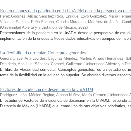
Repercusiones de la pandemia en la UnADM desde la perspectiva de es
Pérez Godínez, Alicia
;
Sánchez Ríos, Enrique
;
Loyo González, María Ferna
Villamar, Patricia
;
Peña Soriano, Claudia Margarita
;
Martínez de Jesús, Guad
(
Universidad Abierta y a Distancia de México
,
2022
)
Repercusiones de la pandemia en la UnADM desde la perspectiva de estudian
implementación de la encuesta Necesidades educativas en tiempos de incertid
La flexibilidad curricular. Conceptos generales
García Olave, Ana Lourdes
;
Lagunas Méndez, Marlen
;
Amaro Hernández, Ital
Desiderio, Ana Lilia
;
Sánchez Coronel, Guillermo
(
Universidad Abierta y a Di
El libro de Flexibilidad curricular. Conceptos generales, es un estudio de 
tema de la flexibilidad en la educación superior. Se abordan diversos aspecto
Factores de incidencia de deserción en la UnADM
Rodríguez León, Mónica Regina
;
Alonso Nuñez, María Carmen
(
Universidad 
El estudio de Factores de incidencia de deserción en la UnADM, responde al
Distancia de México (UnADM) que, como uno de sus objetivos prioritarios, se h