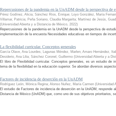
Repercusiones de la pandemia en la UnADM desde la perspectiva de es
Pérez Godínez, Alicia
;
Sánchez Ríos, Enrique
;
Loyo González, María Ferna
Villamar, Patricia
;
Peña Soriano, Claudia Margarita
;
Martínez de Jesús, Guad
(
Universidad Abierta y a Distancia de México
,
2022
)
Repercusiones de la pandemia en la UnADM desde la perspectiva de estudian
implementación de la encuesta Necesidades educativas en tiempos de incertid
La flexibilidad curricular. Conceptos generales
García Olave, Ana Lourdes
;
Lagunas Méndez, Marlen
;
Amaro Hernández, Ital
Desiderio, Ana Lilia
;
Sánchez Coronel, Guillermo
(
Universidad Abierta y a Di
El libro de Flexibilidad curricular. Conceptos generales, es un estudio de 
tema de la flexibilidad en la educación superior. Se abordan diversos aspecto
Factores de incidencia de deserción en la UnADM
Rodríguez León, Mónica Regina
;
Alonso Nuñez, María Carmen
(
Universidad 
El estudio de Factores de incidencia de deserción en la UnADM, responde al
Distancia de México (UnADM) que, como uno de sus objetivos prioritarios, se h