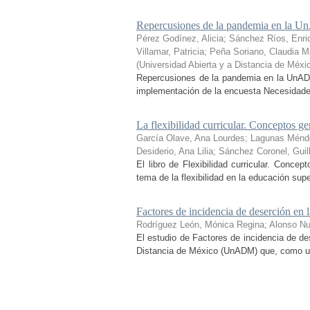
Repercusiones de la pandemia en la Un
Pérez Godínez, Alicia
;
Sánchez Ríos, Enri
Villamar, Patricia
;
Peña Soriano, Claudia Ma
(
Universidad Abierta y a Distancia de Méxi
Repercusiones de la pandemia en la UnADM
implementación de la encuesta Necesidades 
La flexibilidad curricular. Conceptos ge
García Olave, Ana Lourdes
;
Lagunas Ménd
Desiderio, Ana Lilia
;
Sánchez Coronel, Guil
El libro de Flexibilidad curricular. Conce
tema de la flexibilidad en la educación sup
Factores de incidencia de deserción 
Rodríguez León, Mónica Regina
;
Alonso N
El estudio de Factores de incidencia de de
Distancia de México (UnADM) que, como uno d