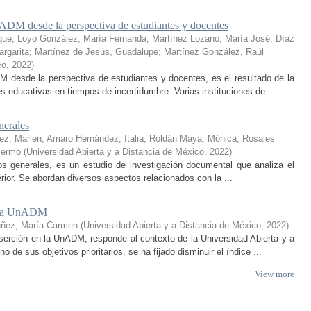
ADM desde la perspectiva de estudiantes y docentes
que
;
Loyo González, María Fernanda
;
Martínez Lozano, María José
;
Díaz
rgarita
;
Martínez de Jesús, Guadalupe
;
Martínez González, Raúl
co
,
2022
)
 desde la perspectiva de estudiantes y docentes, es el resultado de la
educativas en tiempos de incertidumbre. Varias instituciones de ...
nerales
ez, Marlen
;
Amaro Hernández, Italia
;
Roldán Maya, Mónica
;
Rosales
lermo
(
Universidad Abierta y a Distancia de México
,
2022
)
ptos generales, es un estudio de investigación documental que analiza el
erior. Se abordan diversos aspectos relacionados con la ...
en la UnADM
uñez, María Carmen
(
Universidad Abierta y a Distancia de México
,
2022
)
serción en la UnADM, responde al contexto de la Universidad Abierta y a
e sus objetivos prioritarios, se ha fijado disminuir el índice ...
View more