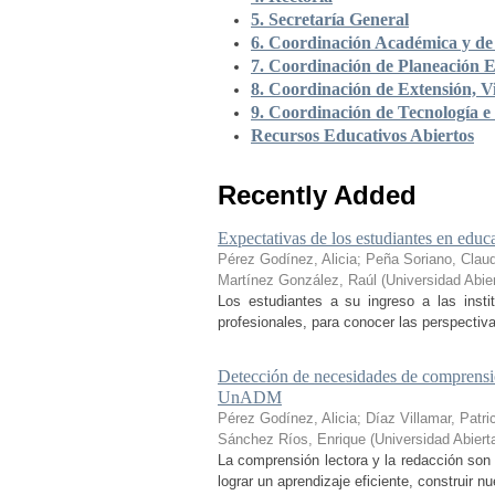
5. Secretaría General
6. Coordinación Académica y de 
7. Coordinación de Planeación E
8. Coordinación de Extensión, Vi
9. Coordinación de Tecnología e
Recursos Educativos Abiertos
Recently Added
Expectativas de los estudiantes en educa
Pérez Godínez, Alicia
;
Peña Soriano, Claud
Martínez González, Raúl
(
Universidad Abie
Los estudiantes a su ingreso a las inst
profesionales, para conocer las perspectiva
Detección de necesidades de comprensió
UnADM
Pérez Godínez, Alicia
;
Díaz Villamar, Patri
Sánchez Ríos, Enrique
(
Universidad Abiert
La comprensión lectora y la redacción son 
lograr un aprendizaje eficiente, construir 