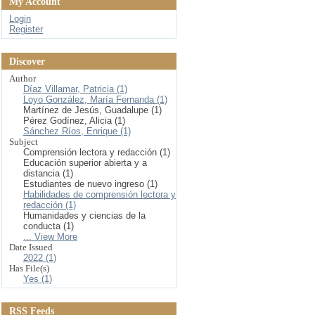
My Account
Login
Register
Discover
Author
Díaz Villamar, Patricia (1)
Loyo González, María Fernanda (1)
Martínez de Jesús, Guadalupe (1)
Pérez Godínez, Alicia (1)
Sánchez Ríos, Enrique (1)
Subject
Comprensión lectora y redacción (1)
Educación superior abierta y a
distancia (1)
Estudiantes de nuevo ingreso (1)
Habilidades de comprensión lectora y
redacción (1)
Humanidades y ciencias de la
conducta (1)
... View More
Date Issued
2022 (1)
Has File(s)
Yes (1)
RSS Feeds