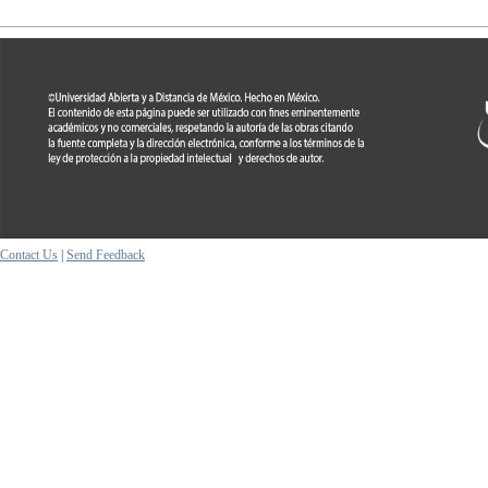
Contact Us
|
Send Feedback