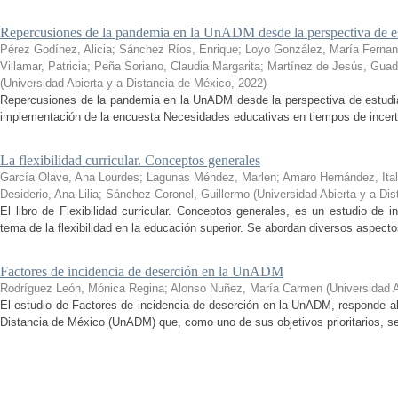
Repercusiones de la pandemia en la UnADM desde la perspectiva de es
Pérez Godínez, Alicia
;
Sánchez Ríos, Enrique
;
Loyo González, María Ferna
Villamar, Patricia
;
Peña Soriano, Claudia Margarita
;
Martínez de Jesús, Guad
(
Universidad Abierta y a Distancia de México
,
2022
)
Repercusiones de la pandemia en la UnADM desde la perspectiva de estudian
implementación de la encuesta Necesidades educativas en tiempos de incertid
La flexibilidad curricular. Conceptos generales
García Olave, Ana Lourdes
;
Lagunas Méndez, Marlen
;
Amaro Hernández, Ital
Desiderio, Ana Lilia
;
Sánchez Coronel, Guillermo
(
Universidad Abierta y a Di
El libro de Flexibilidad curricular. Conceptos generales, es un estudio de 
tema de la flexibilidad en la educación superior. Se abordan diversos aspecto
Factores de incidencia de deserción en la UnADM
Rodríguez León, Mónica Regina
;
Alonso Nuñez, María Carmen
(
Universidad 
El estudio de Factores de incidencia de deserción en la UnADM, responde al
Distancia de México (UnADM) que, como uno de sus objetivos prioritarios, se h