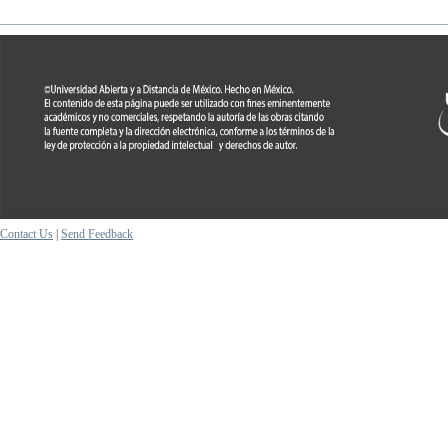
Contact Us
|
Send Feedback