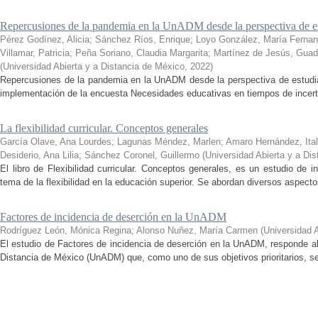
Repercusiones de la pandemia en la UnADM desde la perspectiva de es
Pérez Godínez, Alicia
;
Sánchez Ríos, Enrique
;
Loyo González, María Ferna
Villamar, Patricia
;
Peña Soriano, Claudia Margarita
;
Martínez de Jesús, Guad
(
Universidad Abierta y a Distancia de México
,
2022
)
Repercusiones de la pandemia en la UnADM desde la perspectiva de estudian
implementación de la encuesta Necesidades educativas en tiempos de incertid
La flexibilidad curricular. Conceptos generales
García Olave, Ana Lourdes
;
Lagunas Méndez, Marlen
;
Amaro Hernández, Ital
Desiderio, Ana Lilia
;
Sánchez Coronel, Guillermo
(
Universidad Abierta y a Di
El libro de Flexibilidad curricular. Conceptos generales, es un estudio de 
tema de la flexibilidad en la educación superior. Se abordan diversos aspecto
Factores de incidencia de deserción en la UnADM
Rodríguez León, Mónica Regina
;
Alonso Nuñez, María Carmen
(
Universidad 
El estudio de Factores de incidencia de deserción en la UnADM, responde al
Distancia de México (UnADM) que, como uno de sus objetivos prioritarios, se h