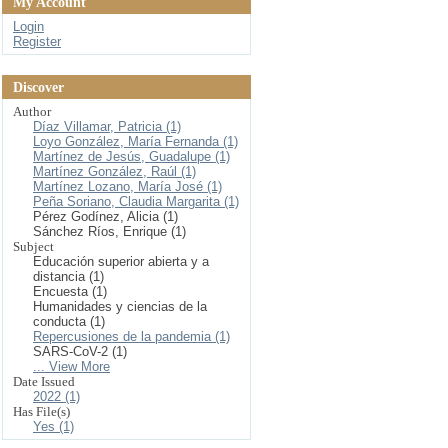
My Account
Login
Register
Discover
Author
Díaz Villamar, Patricia (1)
Loyo González, María Fernanda (1)
Martínez de Jesús, Guadalupe (1)
Martínez González, Raúl (1)
Martínez Lozano, María José (1)
Peña Soriano, Claudia Margarita (1)
Pérez Godínez, Alicia (1)
Sánchez Ríos, Enrique (1)
Subject
Educación superior abierta y a
distancia (1)
Encuesta (1)
Humanidades y ciencias de la
conducta (1)
Repercusiones de la pandemia (1)
SARS-CoV-2 (1)
... View More
Date Issued
2022 (1)
Has File(s)
Yes (1)