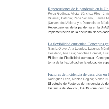
Repercusiones de la pandemia en la Un
Pérez Godínez, Alicia
;
Sánchez Ríos, Enri
Villamar, Patricia
;
Peña Soriano, Claudia Ma
(
Universidad Abierta y a Distancia de Méxi
Repercusiones de la pandemia en la UnADM
implementación de la encuesta Necesidades 
La flexibilidad curricular. Conceptos ge
García Olave, Ana Lourdes
;
Lagunas Ménd
Desiderio, Ana Lilia
;
Sánchez Coronel, Guil
El libro de Flexibilidad curricular. Conce
tema de la flexibilidad en la educación sup
Factores de incidencia de deserción 
Rodríguez León, Mónica Regina
;
Alonso N
El estudio de Factores de incidencia de de
Distancia de México (UnADM) que, como uno d