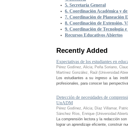
5. Secretaría General
6. Coordinación Académica y de 
7. Coordinación de Planeación E
8. Coordinación de Extensión, Vi
9. Coordinación de Tecnología e
Recursos Educativos Abiertos
Recently Added
Expectativas de los estudiantes en educa
Pérez Godínez, Alicia
;
Peña Soriano, Claud
Martínez González, Raúl
(
Universidad Abie
Los estudiantes a su ingreso a las inst
profesionales, para conocer las perspectiva
Detección de necesidades de comprensió
UnADM
Pérez Godínez, Alicia
;
Díaz Villamar, Patri
Sánchez Ríos, Enrique
(
Universidad Abiert
La comprensión lectora y la redacción son 
lograr un aprendizaje eficiente, construir 