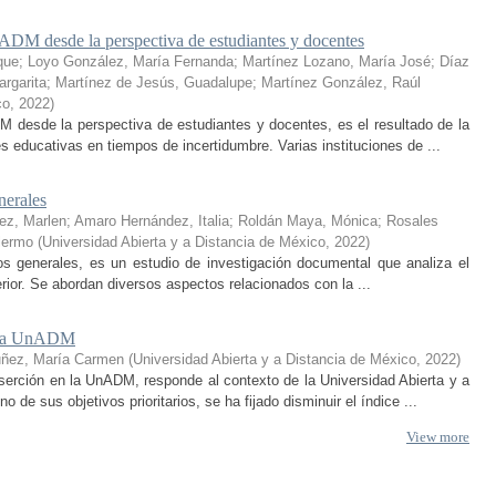
ADM desde la perspectiva de estudiantes y docentes
que
;
Loyo González, María Fernanda
;
Martínez Lozano, María José
;
Díaz
rgarita
;
Martínez de Jesús, Guadalupe
;
Martínez González, Raúl
co
,
2022
)
 desde la perspectiva de estudiantes y docentes, es el resultado de la
educativas en tiempos de incertidumbre. Varias instituciones de ...
nerales
ez, Marlen
;
Amaro Hernández, Italia
;
Roldán Maya, Mónica
;
Rosales
lermo
(
Universidad Abierta y a Distancia de México
,
2022
)
ptos generales, es un estudio de investigación documental que analiza el
erior. Se abordan diversos aspectos relacionados con la ...
en la UnADM
uñez, María Carmen
(
Universidad Abierta y a Distancia de México
,
2022
)
serción en la UnADM, responde al contexto de la Universidad Abierta y a
e sus objetivos prioritarios, se ha fijado disminuir el índice ...
View more