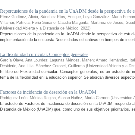
Repercusiones de la pandemia en la UnADM desde la perspectiva de es
Pérez Godínez, Alicia
;
Sánchez Ríos, Enrique
;
Loyo González, María Ferna
Villamar, Patricia
;
Peña Soriano, Claudia Margarita
;
Martínez de Jesús, Guad
(
Universidad Abierta y a Distancia de México
,
2022
)
Repercusiones de la pandemia en la UnADM desde la perspectiva de estudian
implementación de la encuesta Necesidades educativas en tiempos de incertid
La flexibilidad curricular. Conceptos generales
García Olave, Ana Lourdes
;
Lagunas Méndez, Marlen
;
Amaro Hernández, Ital
Desiderio, Ana Lilia
;
Sánchez Coronel, Guillermo
(
Universidad Abierta y a Di
El libro de Flexibilidad curricular. Conceptos generales, es un estudio de 
tema de la flexibilidad en la educación superior. Se abordan diversos aspecto
Factores de incidencia de deserción en la UnADM
Rodríguez León, Mónica Regina
;
Alonso Nuñez, María Carmen
(
Universidad 
El estudio de Factores de incidencia de deserción en la UnADM, responde al
Distancia de México (UnADM) que, como uno de sus objetivos prioritarios, se h