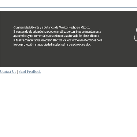
Contact Us
|
Send Feedback