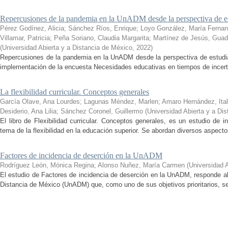
Repercusiones de la pandemia en la UnADM desde la perspectiva de es
Pérez Godínez, Alicia
;
Sánchez Ríos, Enrique
;
Loyo González, María Ferna
Villamar, Patricia
;
Peña Soriano, Claudia Margarita
;
Martínez de Jesús, Guad
(
Universidad Abierta y a Distancia de México
,
2022
)
Repercusiones de la pandemia en la UnADM desde la perspectiva de estudian
implementación de la encuesta Necesidades educativas en tiempos de incertid
La flexibilidad curricular. Conceptos generales
García Olave, Ana Lourdes
;
Lagunas Méndez, Marlen
;
Amaro Hernández, Ital
Desiderio, Ana Lilia
;
Sánchez Coronel, Guillermo
(
Universidad Abierta y a Di
El libro de Flexibilidad curricular. Conceptos generales, es un estudio de 
tema de la flexibilidad en la educación superior. Se abordan diversos aspecto
Factores de incidencia de deserción en la UnADM
Rodríguez León, Mónica Regina
;
Alonso Nuñez, María Carmen
(
Universidad 
El estudio de Factores de incidencia de deserción en la UnADM, responde al
Distancia de México (UnADM) que, como uno de sus objetivos prioritarios, se h