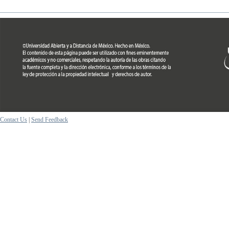
Contact Us
|
Send Feedback