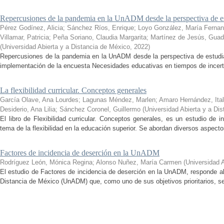
Repercusiones de la pandemia en la UnADM desde la perspectiva de es
Pérez Godínez, Alicia
;
Sánchez Ríos, Enrique
;
Loyo González, María Ferna
Villamar, Patricia
;
Peña Soriano, Claudia Margarita
;
Martínez de Jesús, Guad
(
Universidad Abierta y a Distancia de México
,
2022
)
Repercusiones de la pandemia en la UnADM desde la perspectiva de estudian
implementación de la encuesta Necesidades educativas en tiempos de incertid
La flexibilidad curricular. Conceptos generales
García Olave, Ana Lourdes
;
Lagunas Méndez, Marlen
;
Amaro Hernández, Ital
Desiderio, Ana Lilia
;
Sánchez Coronel, Guillermo
(
Universidad Abierta y a Di
El libro de Flexibilidad curricular. Conceptos generales, es un estudio de 
tema de la flexibilidad en la educación superior. Se abordan diversos aspecto
Factores de incidencia de deserción en la UnADM
Rodríguez León, Mónica Regina
;
Alonso Nuñez, María Carmen
(
Universidad 
El estudio de Factores de incidencia de deserción en la UnADM, responde al
Distancia de México (UnADM) que, como uno de sus objetivos prioritarios, se h