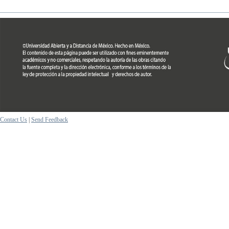
Contact Us
|
Send Feedback