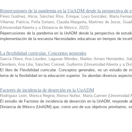
Repercusiones de la pandemia en la UnADM desde la perspectiva de es
Pérez Godínez, Alicia
;
Sánchez Ríos, Enrique
;
Loyo González, María Ferna
Villamar, Patricia
;
Peña Soriano, Claudia Margarita
;
Martínez de Jesús, Guad
(
Universidad Abierta y a Distancia de México
,
2022
)
Repercusiones de la pandemia en la UnADM desde la perspectiva de estudian
implementación de la encuesta Necesidades educativas en tiempos de incertid
La flexibilidad curricular. Conceptos generales
García Olave, Ana Lourdes
;
Lagunas Méndez, Marlen
;
Amaro Hernández, Ital
Desiderio, Ana Lilia
;
Sánchez Coronel, Guillermo
(
Universidad Abierta y a Di
El libro de Flexibilidad curricular. Conceptos generales, es un estudio de 
tema de la flexibilidad en la educación superior. Se abordan diversos aspecto
Factores de incidencia de deserción en la UnADM
Rodríguez León, Mónica Regina
;
Alonso Nuñez, María Carmen
(
Universidad 
El estudio de Factores de incidencia de deserción en la UnADM, responde al
Distancia de México (UnADM) que, como uno de sus objetivos prioritarios, se h