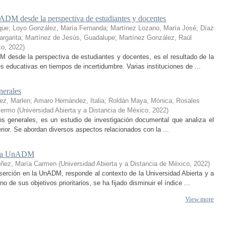
ADM desde la perspectiva de estudiantes y docentes
que
;
Loyo González, María Fernanda
;
Martínez Lozano, María José
;
Díaz
rgarita
;
Martínez de Jesús, Guadalupe
;
Martínez González, Raúl
co
,
2022
)
 desde la perspectiva de estudiantes y docentes, es el resultado de la
educativas en tiempos de incertidumbre. Varias instituciones de ...
nerales
ez, Marlen
;
Amaro Hernández, Italia
;
Roldán Maya, Mónica
;
Rosales
lermo
(
Universidad Abierta y a Distancia de México
,
2022
)
ptos generales, es un estudio de investigación documental que analiza el
erior. Se abordan diversos aspectos relacionados con la ...
en la UnADM
uñez, María Carmen
(
Universidad Abierta y a Distancia de México
,
2022
)
serción en la UnADM, responde al contexto de la Universidad Abierta y a
e sus objetivos prioritarios, se ha fijado disminuir el índice ...
View more