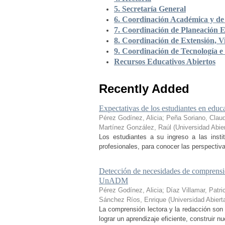
5. Secretaría General
6. Coordinación Académica y de 
7. Coordinación de Planeación E
8. Coordinación de Extensión, Vi
9. Coordinación de Tecnología e
Recursos Educativos Abiertos
Recently Added
Expectativas de los estudiantes en educa
Pérez Godínez, Alicia
;
Peña Soriano, Claud
Martínez González, Raúl
(
Universidad Abie
Los estudiantes a su ingreso a las inst
profesionales, para conocer las perspectiva
Detección de necesidades de comprensió
UnADM
Pérez Godínez, Alicia
;
Díaz Villamar, Patri
Sánchez Ríos, Enrique
(
Universidad Abiert
La comprensión lectora y la redacción son 
lograr un aprendizaje eficiente, construir 