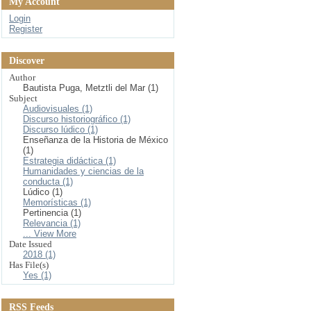
My Account
Login
Register
Discover
Author
Bautista Puga, Metztli del Mar (1)
Subject
Audiovisuales (1)
Discurso historiográfico (1)
Discurso lúdico (1)
Enseñanza de la Historia de México
(1)
Estrategia didáctica (1)
Humanidades y ciencias de la
conducta (1)
Lúdico (1)
Memorísticas (1)
Pertinencia (1)
Relevancia (1)
... View More
Date Issued
2018 (1)
Has File(s)
Yes (1)
RSS Feeds