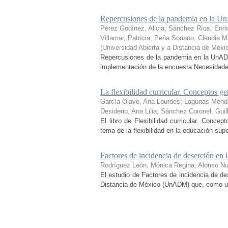
Repercusiones de la pandemia en la Un
Pérez Godínez, Alicia
;
Sánchez Ríos, Enri
Villamar, Patricia
;
Peña Soriano, Claudia Ma
(
Universidad Abierta y a Distancia de Méxi
Repercusiones de la pandemia en la UnADM
implementación de la encuesta Necesidades 
La flexibilidad curricular. Conceptos ge
García Olave, Ana Lourdes
;
Lagunas Ménd
Desiderio, Ana Lilia
;
Sánchez Coronel, Guil
El libro de Flexibilidad curricular. Conce
tema de la flexibilidad en la educación sup
Factores de incidencia de deserción 
Rodríguez León, Mónica Regina
;
Alonso N
El estudio de Factores de incidencia de de
Distancia de México (UnADM) que, como uno d