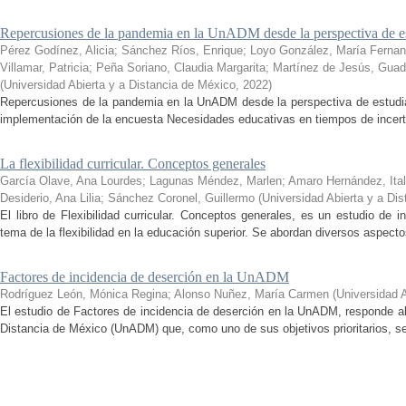
Repercusiones de la pandemia en la UnADM desde la perspectiva de es
Pérez Godínez, Alicia
;
Sánchez Ríos, Enrique
;
Loyo González, María Ferna
Villamar, Patricia
;
Peña Soriano, Claudia Margarita
;
Martínez de Jesús, Guad
(
Universidad Abierta y a Distancia de México
,
2022
)
Repercusiones de la pandemia en la UnADM desde la perspectiva de estudian
implementación de la encuesta Necesidades educativas en tiempos de incertid
La flexibilidad curricular. Conceptos generales
García Olave, Ana Lourdes
;
Lagunas Méndez, Marlen
;
Amaro Hernández, Ital
Desiderio, Ana Lilia
;
Sánchez Coronel, Guillermo
(
Universidad Abierta y a Di
El libro de Flexibilidad curricular. Conceptos generales, es un estudio de 
tema de la flexibilidad en la educación superior. Se abordan diversos aspecto
Factores de incidencia de deserción en la UnADM
Rodríguez León, Mónica Regina
;
Alonso Nuñez, María Carmen
(
Universidad 
El estudio de Factores de incidencia de deserción en la UnADM, responde al
Distancia de México (UnADM) que, como uno de sus objetivos prioritarios, se h