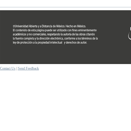
Contact Us
|
Send Feedback