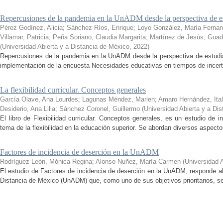
Repercusiones de la pandemia en la UnADM desde la perspectiva de es
Pérez Godínez, Alicia
;
Sánchez Ríos, Enrique
;
Loyo González, María Ferna
Villamar, Patricia
;
Peña Soriano, Claudia Margarita
;
Martínez de Jesús, Guad
(
Universidad Abierta y a Distancia de México
,
2022
)
Repercusiones de la pandemia en la UnADM desde la perspectiva de estudian
implementación de la encuesta Necesidades educativas en tiempos de incertid
La flexibilidad curricular. Conceptos generales
García Olave, Ana Lourdes
;
Lagunas Méndez, Marlen
;
Amaro Hernández, Ital
Desiderio, Ana Lilia
;
Sánchez Coronel, Guillermo
(
Universidad Abierta y a Di
El libro de Flexibilidad curricular. Conceptos generales, es un estudio de 
tema de la flexibilidad en la educación superior. Se abordan diversos aspecto
Factores de incidencia de deserción en la UnADM
Rodríguez León, Mónica Regina
;
Alonso Nuñez, María Carmen
(
Universidad 
El estudio de Factores de incidencia de deserción en la UnADM, responde al
Distancia de México (UnADM) que, como uno de sus objetivos prioritarios, se h