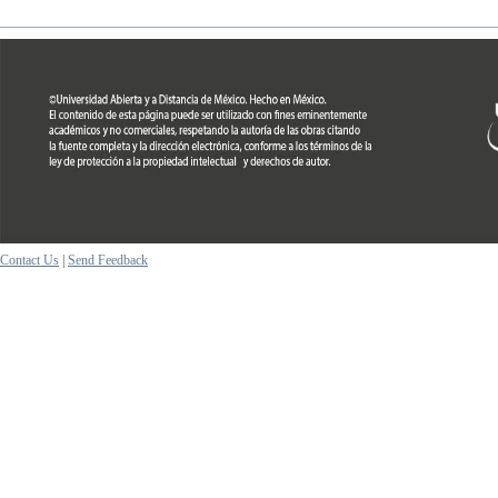
Contact Us
|
Send Feedback