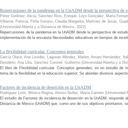
Repercusiones de la pandemia en la UnADM desde la perspectiva de es
Pérez Godínez, Alicia
;
Sánchez Ríos, Enrique
;
Loyo González, María Ferna
Villamar, Patricia
;
Peña Soriano, Claudia Margarita
;
Martínez de Jesús, Guad
(
Universidad Abierta y a Distancia de México
,
2022
)
Repercusiones de la pandemia en la UnADM desde la perspectiva de estudian
implementación de la encuesta Necesidades educativas en tiempos de incertid
La flexibilidad curricular. Conceptos generales
García Olave, Ana Lourdes
;
Lagunas Méndez, Marlen
;
Amaro Hernández, Ital
Desiderio, Ana Lilia
;
Sánchez Coronel, Guillermo
(
Universidad Abierta y a Di
El libro de Flexibilidad curricular. Conceptos generales, es un estudio de 
tema de la flexibilidad en la educación superior. Se abordan diversos aspecto
Factores de incidencia de deserción en la UnADM
Rodríguez León, Mónica Regina
;
Alonso Nuñez, María Carmen
(
Universidad 
El estudio de Factores de incidencia de deserción en la UnADM, responde al
Distancia de México (UnADM) que, como uno de sus objetivos prioritarios, se h