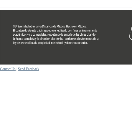
Contact Us
|
Send Feedback