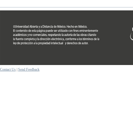
Contact Us
|
Send Feedback