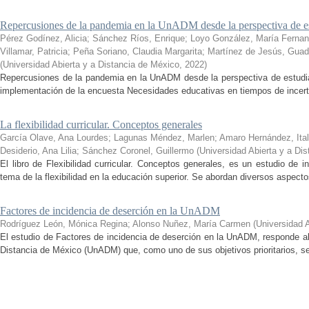
Repercusiones de la pandemia en la UnADM desde la perspectiva de es
Pérez Godínez, Alicia
;
Sánchez Ríos, Enrique
;
Loyo González, María Ferna
Villamar, Patricia
;
Peña Soriano, Claudia Margarita
;
Martínez de Jesús, Guad
(
Universidad Abierta y a Distancia de México
,
2022
)
Repercusiones de la pandemia en la UnADM desde la perspectiva de estudian
implementación de la encuesta Necesidades educativas en tiempos de incertid
La flexibilidad curricular. Conceptos generales
García Olave, Ana Lourdes
;
Lagunas Méndez, Marlen
;
Amaro Hernández, Ital
Desiderio, Ana Lilia
;
Sánchez Coronel, Guillermo
(
Universidad Abierta y a Di
El libro de Flexibilidad curricular. Conceptos generales, es un estudio de 
tema de la flexibilidad en la educación superior. Se abordan diversos aspecto
Factores de incidencia de deserción en la UnADM
Rodríguez León, Mónica Regina
;
Alonso Nuñez, María Carmen
(
Universidad 
El estudio de Factores de incidencia de deserción en la UnADM, responde al
Distancia de México (UnADM) que, como uno de sus objetivos prioritarios, se h