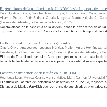
Repercusiones de la pandemia en la UnADM desde la perspectiva de es
Pérez Godínez, Alicia
;
Sánchez Ríos, Enrique
;
Loyo González, María Ferna
Villamar, Patricia
;
Peña Soriano, Claudia Margarita
;
Martínez de Jesús, Guad
(
Universidad Abierta y a Distancia de México
,
2022
)
Repercusiones de la pandemia en la UnADM desde la perspectiva de estudian
implementación de la encuesta Necesidades educativas en tiempos de incertid
La flexibilidad curricular. Conceptos generales
García Olave, Ana Lourdes
;
Lagunas Méndez, Marlen
;
Amaro Hernández, Ital
Desiderio, Ana Lilia
;
Sánchez Coronel, Guillermo
(
Universidad Abierta y a Di
El libro de Flexibilidad curricular. Conceptos generales, es un estudio de 
tema de la flexibilidad en la educación superior. Se abordan diversos aspecto
Factores de incidencia de deserción en la UnADM
Rodríguez León, Mónica Regina
;
Alonso Nuñez, María Carmen
(
Universidad 
El estudio de Factores de incidencia de deserción en la UnADM, responde al
Distancia de México (UnADM) que, como uno de sus objetivos prioritarios, se h