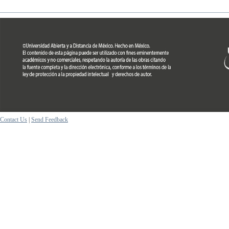
Contact Us
|
Send Feedback