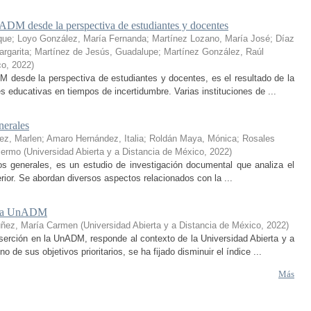
ADM desde la perspectiva de estudiantes y docentes
que
;
Loyo González, María Fernanda
;
Martínez Lozano, María José
;
Díaz
rgarita
;
Martínez de Jesús, Guadalupe
;
Martínez González, Raúl
co
,
2022
)
 desde la perspectiva de estudiantes y docentes, es el resultado de la
educativas en tiempos de incertidumbre. Varias instituciones de ...
nerales
ez, Marlen
;
Amaro Hernández, Italia
;
Roldán Maya, Mónica
;
Rosales
lermo
(
Universidad Abierta y a Distancia de México
,
2022
)
ptos generales, es un estudio de investigación documental que analiza el
erior. Se abordan diversos aspectos relacionados con la ...
en la UnADM
uñez, María Carmen
(
Universidad Abierta y a Distancia de México
,
2022
)
serción en la UnADM, responde al contexto de la Universidad Abierta y a
e sus objetivos prioritarios, se ha fijado disminuir el índice ...
Más