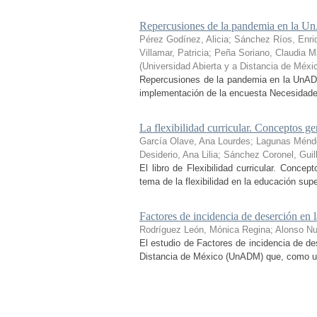
Repercusiones de la pandemia en la Un
Pérez Godínez, Alicia
;
Sánchez Ríos, Enri
Villamar, Patricia
;
Peña Soriano, Claudia Ma
(
Universidad Abierta y a Distancia de Méxi
Repercusiones de la pandemia en la UnADM
implementación de la encuesta Necesidades 
La flexibilidad curricular. Conceptos ge
García Olave, Ana Lourdes
;
Lagunas Ménd
Desiderio, Ana Lilia
;
Sánchez Coronel, Guil
El libro de Flexibilidad curricular. Conce
tema de la flexibilidad en la educación sup
Factores de incidencia de deserción 
Rodríguez León, Mónica Regina
;
Alonso N
El estudio de Factores de incidencia de de
Distancia de México (UnADM) que, como uno d