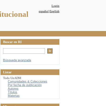
Login
español
English
itucional
Buscar en RI
Búsqueda avanzada
Listar
Todo UnADM
Comunidades & Colecciones
Por fecha de publicación
Autores
Títulos
Materias