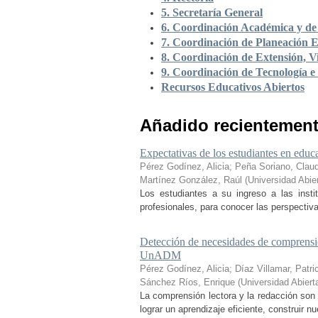
5. Secretaría General
6. Coordinación Académica y de 
7. Coordinación de Planeación E
8. Coordinación de Extensión, Vi
9. Coordinación de Tecnología e
Recursos Educativos Abiertos
Añadido recientemen
Expectativas de los estudiantes en educa
Pérez Godínez, Alicia
;
Peña Soriano, Claud
Martínez González, Raúl
(
Universidad Abie
Los estudiantes a su ingreso a las inst
profesionales, para conocer las perspectiva
Detección de necesidades de comprensió
UnADM
Pérez Godínez, Alicia
;
Díaz Villamar, Patri
Sánchez Ríos, Enrique
(
Universidad Abiert
La comprensión lectora y la redacción son 
lograr un aprendizaje eficiente, construir 