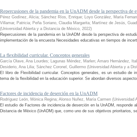
Repercusiones de la pandemia en la UnADM desde la perspectiva de es
Pérez Godínez, Alicia
;
Sánchez Ríos, Enrique
;
Loyo González, María Ferna
Villamar, Patricia
;
Peña Soriano, Claudia Margarita
;
Martínez de Jesús, Guad
(
Universidad Abierta y a Distancia de México
,
2022
)
Repercusiones de la pandemia en la UnADM desde la perspectiva de estudian
implementación de la encuesta Necesidades educativas en tiempos de incertid
La flexibilidad curricular. Conceptos generales
García Olave, Ana Lourdes
;
Lagunas Méndez, Marlen
;
Amaro Hernández, Ital
Desiderio, Ana Lilia
;
Sánchez Coronel, Guillermo
(
Universidad Abierta y a Di
El libro de Flexibilidad curricular. Conceptos generales, es un estudio de 
tema de la flexibilidad en la educación superior. Se abordan diversos aspecto
Factores de incidencia de deserción en la UnADM
Rodríguez León, Mónica Regina
;
Alonso Nuñez, María Carmen
(
Universidad 
El estudio de Factores de incidencia de deserción en la UnADM, responde al
Distancia de México (UnADM) que, como uno de sus objetivos prioritarios, se h