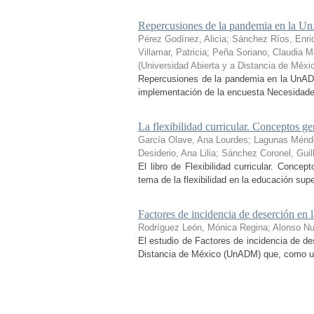
Repercusiones de la pandemia en la Un
Pérez Godínez, Alicia
;
Sánchez Ríos, Enri
Villamar, Patricia
;
Peña Soriano, Claudia Ma
(
Universidad Abierta y a Distancia de Méxi
Repercusiones de la pandemia en la UnADM
implementación de la encuesta Necesidades 
La flexibilidad curricular. Conceptos ge
García Olave, Ana Lourdes
;
Lagunas Ménd
Desiderio, Ana Lilia
;
Sánchez Coronel, Guil
El libro de Flexibilidad curricular. Conce
tema de la flexibilidad en la educación sup
Factores de incidencia de deserción 
Rodríguez León, Mónica Regina
;
Alonso N
El estudio de Factores de incidencia de de
Distancia de México (UnADM) que, como uno d