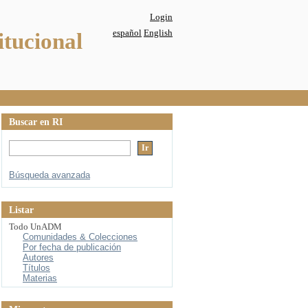
Login
español
English
itucional
Buscar en RI
Búsqueda avanzada
Listar
Todo UnADM
Comunidades & Colecciones
Por fecha de publicación
Autores
Títulos
Materias