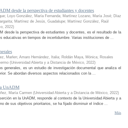
ADM desde la perspectiva de estudiantes y docentes
que
;
Loyo González, María Fernanda
;
Martínez Lozano, María José
;
Díaz
rgarita
;
Martínez de Jesús, Guadalupe
;
Martínez González, Raúl
co
,
2022
)
 desde la perspectiva de estudiantes y docentes, es el resultado de la
educativas en tiempos de incertidumbre. Varias instituciones de ...
nerales
ez, Marlen
;
Amaro Hernández, Italia
;
Roldán Maya, Mónica
;
Rosales
lermo
(
Universidad Abierta y a Distancia de México
,
2022
)
ptos generales, es un estudio de investigación documental que analiza el
erior. Se abordan diversos aspectos relacionados con la ...
en la UnADM
uñez, María Carmen
(
Universidad Abierta y a Distancia de México
,
2022
)
serción en la UnADM, responde al contexto de la Universidad Abierta y a
e sus objetivos prioritarios, se ha fijado disminuir el índice ...
Más