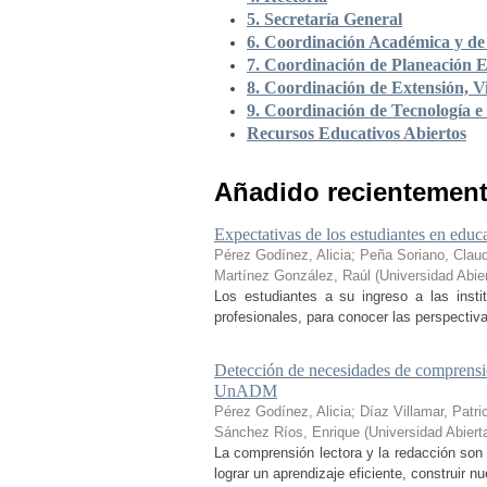
5. Secretaría General
6. Coordinación Académica y de 
7. Coordinación de Planeación E
8. Coordinación de Extensión, Vi
9. Coordinación de Tecnología e
Recursos Educativos Abiertos
Añadido recientemen
Expectativas de los estudiantes en educa
Pérez Godínez, Alicia
;
Peña Soriano, Claud
Martínez González, Raúl
(
Universidad Abie
Los estudiantes a su ingreso a las inst
profesionales, para conocer las perspectiva
Detección de necesidades de comprensió
UnADM
Pérez Godínez, Alicia
;
Díaz Villamar, Patri
Sánchez Ríos, Enrique
(
Universidad Abiert
La comprensión lectora y la redacción son 
lograr un aprendizaje eficiente, construir 