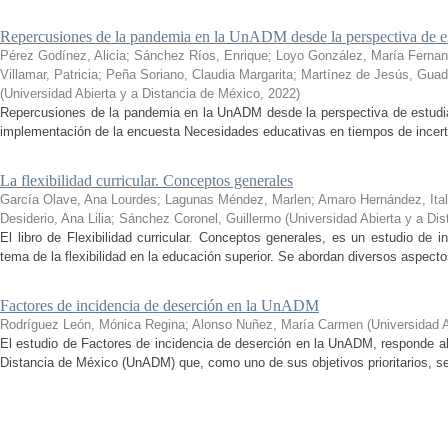
Repercusiones de la pandemia en la UnADM desde la perspectiva de es
Pérez Godínez, Alicia
;
Sánchez Ríos, Enrique
;
Loyo González, María Ferna
Villamar, Patricia
;
Peña Soriano, Claudia Margarita
;
Martínez de Jesús, Guad
(
Universidad Abierta y a Distancia de México
,
2022
)
Repercusiones de la pandemia en la UnADM desde la perspectiva de estudian
implementación de la encuesta Necesidades educativas en tiempos de incertid
La flexibilidad curricular. Conceptos generales
García Olave, Ana Lourdes
;
Lagunas Méndez, Marlen
;
Amaro Hernández, Ital
Desiderio, Ana Lilia
;
Sánchez Coronel, Guillermo
(
Universidad Abierta y a Di
El libro de Flexibilidad curricular. Conceptos generales, es un estudio de 
tema de la flexibilidad en la educación superior. Se abordan diversos aspecto
Factores de incidencia de deserción en la UnADM
Rodríguez León, Mónica Regina
;
Alonso Nuñez, María Carmen
(
Universidad 
El estudio de Factores de incidencia de deserción en la UnADM, responde al
Distancia de México (UnADM) que, como uno de sus objetivos prioritarios, se h